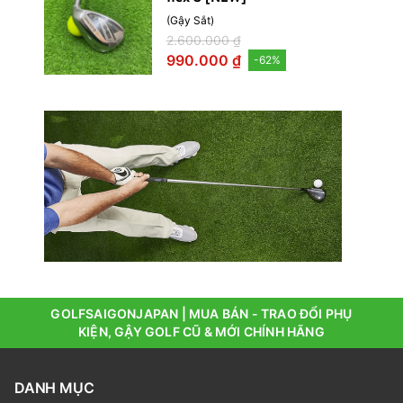
(
Gậy Sắt
)
2.600.000 ₫
990.000 ₫
-
62
%
GOLFSAIGONJAPAN | MUA BÁN - TRAO ĐỔI PHỤ
KIỆN, GẬY GOLF CŨ & MỚI CHÍNH HÃNG
DANH MỤC