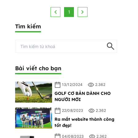
Bạn có thể truy cập website golfsaigonjapan.com để
tìm và chọn sản phẩm muốn mua bằng nhiều cách:
1
Tìm kiếm
Bài viết cho bạn
13/12/2024
2.362
GOLF CƠ BẢN DÀNH CHO
NGƯỜI MỚI
22/08/2023
2.362
Ra mắt website thành công
tốt đẹp!
04/08/2023
2.362