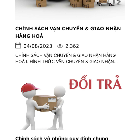
CHÍNH SÁCH VẬN CHUYỂN & GIAO NHẬN
HÀNG HOÁ
04/08/2023
2.362
CHÍNH SÁCH VẬN CHUYỂN & GIAO NHẬN HÀNG
HOÁ I. HÌNH THỨC VẬN CHUYỂN & GIAO NHẬN
HÀNG HÓA Khi mua hàng tại golfsaigonjapan, quý
khách có thể lựa chọn một trong các hình thức vận
chuyển, giao nhận sau: Golfsaigonjapan trực tiếp vận
chuyển và giao hàng tận tay khách hàng.
Golfsaigonjapan giao hàng cho khách hàng thông
qua các nhà cung cấp dịch vụ chuyển phát.
Chính sách và những quy định chung