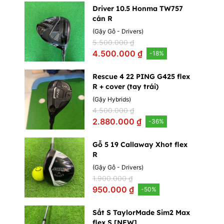
Driver 10.5 Honma TW757
cán R
(
Gậy Gỗ - Drivers
)
5.500.000 ₫
4.500.000 ₫
-
18
%
Rescue 4 22 PING G425 flex
R + cover (tay trái)
(
Gậy Hybrids
)
4.500.000 ₫
2.880.000 ₫
-
36
%
Gỗ 5 19 Callaway Xhot flex
R
(
Gậy Gỗ - Drivers
)
1.900.000 ₫
950.000 ₫
-
50
%
Sắt S TaylorMade Sim2 Max
flex S [NEW]