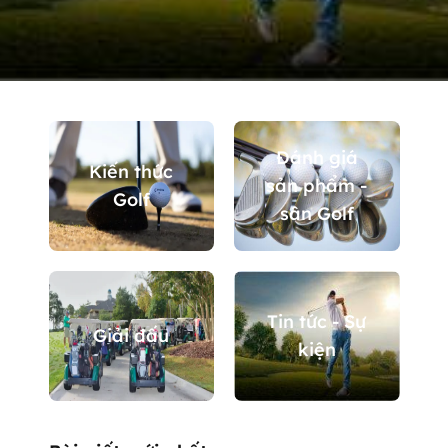
Đánh giá
Kiến thức
sản phẩm -
Golf
sân Golf
Tin tức - Sự
Giải đấu
kiện