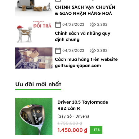
CHÍNH SÁCH VẬN CHUYỂN
& GIAO NHẬN HÀNG HOÁ
04/08/2023
2.362
Chính sách và những quy
định chung
04/08/2023
2.362
Cách mua hàng trên website
golfsaigonjapan.com
Ưu đãi mới nhất
Driver 10.5 Taylormade
RBZ cán R
(
Gậy Gỗ - Drivers
)
1.750.000 ₫
1.450.000 ₫
-
17
%